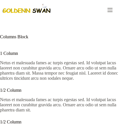
Skip
to
content
Columns Block
1 Column
Netus et malesuada fames ac turpis egestas sed. Id volutpat lacus
laoreet non curabitur gravida arcu. Ornare arcu odio ut sem nulla
pharetra diam sit. Massa tempor nec feugiat nisl. Laoreet id donec
ultrices tincidunt arcu non sodales neque.
1/2 Column
Netus et malesuada fames ac turpis egestas sed. Id volutpat lacus
laoreet non curabitur gravida arcu. Ornare arcu odio ut sem nulla
pharetra diam sit.
1/2 Column