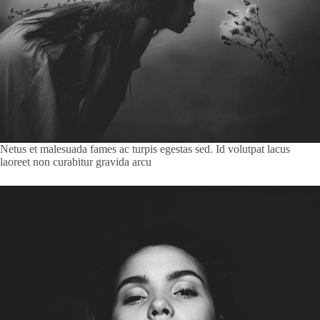
Netus et malesuada fames ac turpis egestas sed. Id volutpat lacus
laoreet non curabitur gravida arcu