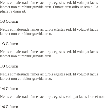
Netus et malesuada fames ac turpis egestas sed. Id volutpat lacus
laoreet non curabitur gravida arcu. Ornare arcu odio ut sem nulla
pharetra diam sit.
1/3 Column
Netus et malesuada fames ac turpis egestas sed. Id volutpat lacus
laoreet non curabitur gravida arcu.
1/3 Column
Netus et malesuada fames ac turpis egestas sed. Id volutpat lacus
laoreet non curabitur gravida arcu.
1/3 Column
Netus et malesuada fames ac turpis egestas sed. Id volutpat lacus
laoreet non curabitur gravida arcu.
1/4 Column
Netus et malesuada fames ac turpis egestas volutpat lacus laoreet non.
1/4 Column