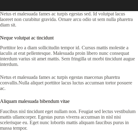
Netus et malesuada fames ac turpis egestas sed. Id volutpat lacus
laoreet non curabitur gravida. Ornare arcu odio ut sem nulla pharetra
diam sit.
Neque volutpat ac tincidunt
Porttitor leo a diam sollicitudin tempor id. Cursus mattis molestie a
iaculis at erat pellentesque. Malesuada proin libero nunc consequat
interdum varius sit amet mattis. Sem fringilla ut morbi tincidunt augue
interdum.
Netus et malesuada fames ac turpis egestas maecenas pharetra
convallis.Nulla aliquet porttitor lacus luctus accumsan tortor posuere
ac.
Aliquam malesuada bibendum vitae
Faucibus nisl tincidunt eget nullam non. Feugiat sed lectus vestibulum
mattis ullamcorper. Egestas purus viverra accumsan in nisl nisi
scelerisque eu. Eget nunc lobortis mattis aliquam faucibus purus in
massa tempor.