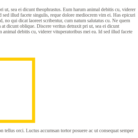
pri ut, sea ei dicunt theophrastus. Eum harum animal debitis cu, viderer
d sed illud facete singulis, reque dolore mediocrem vim ei. Has epicuri
d, no qui dicat laoreet scribentur, cum natum salutatus cu. Ne quem
 dicunt oblique. Discere veritus detraxit pri ut, sea ei dicunt
animal debitis cu, viderer vituperatoribus mei ea. Id sed illud facete
on tellus orci. Luctus accumsan tortor posuere ac ut consequat semper