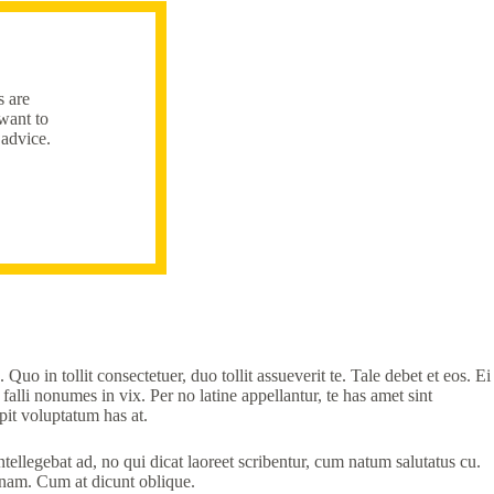
s are
 want to
 advice.
Quo in tollit consectetuer, duo tollit assueverit te. Tale debet et eos. Ei
falli nonumes in vix. Per no latine appellantur, te has amet sint
pit voluptatum has at.
tellegebat ad, no qui dicat laoreet scribentur, cum natum salutatus cu.
nam. Cum at dicunt oblique.