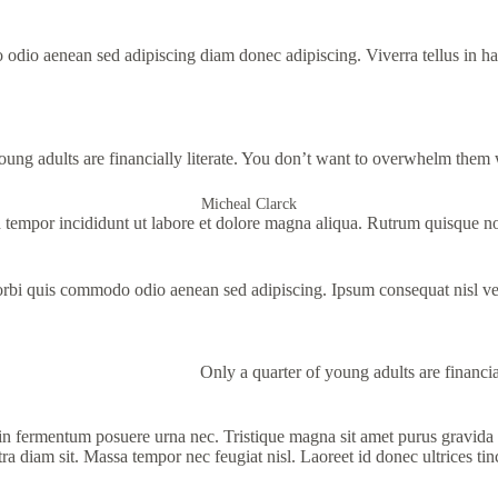
odio aenean sed adipiscing diam donec adipiscing. Viverra tellus in hac
oung adults are financially literate. You don’t want to overwhelm them w
Micheal Clarck
d tempor incididunt ut labore et dolore magna aliqua. Rutrum quisque n
rbi quis commodo odio aenean sed adipiscing. Ipsum consequat nisl vel
Only a quarter of young adults are financi
in fermentum posuere urna nec. Tristique magna sit amet purus gravida q
ra diam sit. Massa tempor nec feugiat nisl. Laoreet id donec ultrices ti