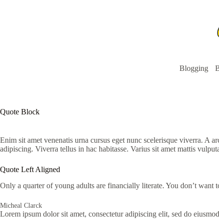
Skip
to
content
Blogging
B
Quote Block
Enim sit amet venenatis urna cursus eget nunc scelerisque viverra. A 
adipiscing. Viverra tellus in hac habitasse. Varius sit amet mattis vulpu
Quote Left Aligned
Only a quarter of young adults are financially literate. You don’t want
Micheal Clarck
Lorem ipsum dolor sit amet, consectetur adipiscing elit, sed do eiusmo