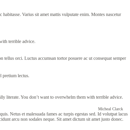
 habitasse. Varius sit amet mattis vulputate enim. Montes nascetur
ith terrible advice.
on tellus orci. Luctus accumsan tortor posuere ac ut consequat semper
 pretium lectus.
ally literate. You don’t want to overwhelm them with terrible advice.
Micheal Clarck
uis. Netus et malesuada fames ac turpis egestas sed. Id volutpat lacus
ncidunt arcu non sodales neque. Sit amet dictum sit amet justo donec.