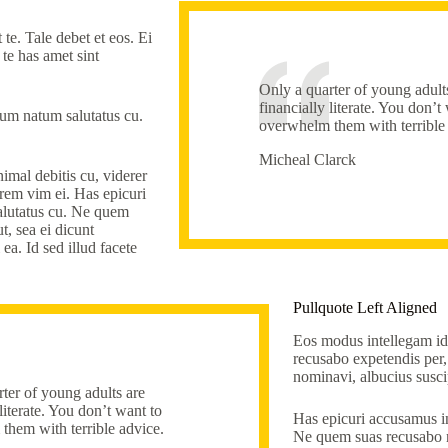
 te. Tale debet et eos. Ei
 te has amet sint
Only a quarter of young adult
financially literate. You don’t
cum natum salutatus cu.
overwhelm them with terrible
Micheal Clarck
imal debitis cu, viderer
crem vim ei. Has epicuri
salutatus cu. Ne quem
t, sea ei dicunt
ea. Id sed illud facete
Pullquote Left Aligned
Eos modus intellegam id. 
recusabo expetendis per, 
nominavi, albucius susci
ter of young adults are
 literate. You don’t want to
Has epicuri accusamus in
them with terrible advice.
Ne quem suas recusabo 