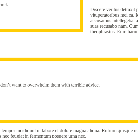
arck
Discere veritus detraxit 
vituperatoribus mei ea. I
accusamus intellegebat a
suas recusabo nam. Cum at
theophrastus. Eum harum 
u don’t want to overwhelm them with terrible advice.
d tempor incididunt ut labore et dolore magna aliqua. Rutrum quisque n
s nec feugiat in fermentum posuere urna nec.