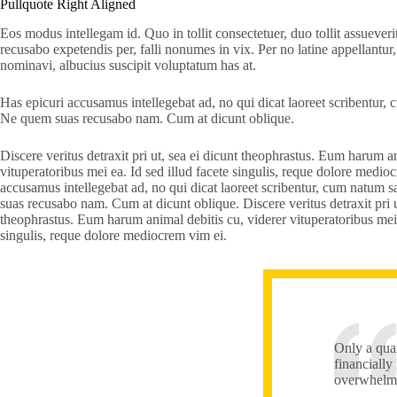
Pullquote Right Aligned
Eos modus intellegam id. Quo in tollit consectetuer, duo tollit assueverit
recusabo expetendis per, falli nonumes in vix. Per no latine appellantur,
nominavi, albucius suscipit voluptatum has at.
Has epicuri accusamus intellegebat ad, no qui dicat laoreet scribentur, 
Ne quem suas recusabo nam. Cum at dicunt oblique.
Discere veritus detraxit pri ut, sea ei dicunt theophrastus. Eum harum an
vituperatoribus mei ea. Id sed illud facete singulis, reque dolore medio
accusamus intellegebat ad, no qui dicat laoreet scribentur, cum natum 
suas recusabo nam. Cum at dicunt oblique. Discere veritus detraxit pri u
theophrastus. Eum harum animal debitis cu, viderer vituperatoribus mei 
singulis, reque dolore mediocrem vim ei.
Only a quar
financially
overwhelm 